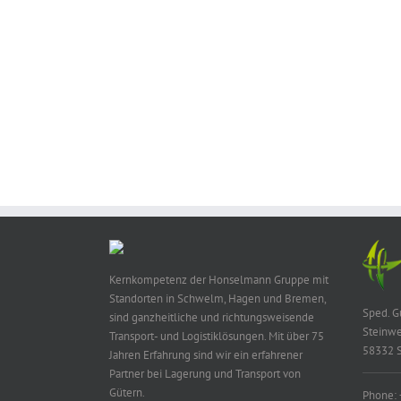
Kernkompetenz der Honselmann Gruppe mit
Standorten in Schwelm, Hagen und Bremen,
Sped. 
sind ganzheitliche und richtungsweisende
Steinwe
Transport- und Logistiklösungen. Mit über 75
58332 
Jahren Erfahrung sind wir ein erfahrener
Partner bei Lagerung und Transport von
Gütern.
Phone: