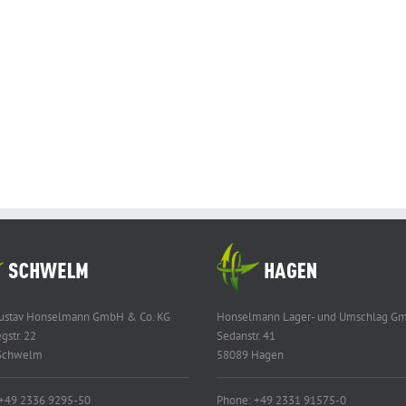
Gustav Honselmann GmbH & Co. KG
Honselmann Lager- und Umschlag G
gstr. 22
Sedanstr. 41
Schwelm
58089 Hagen
 +49 2336 9295-50
Phone: +49 2331 91575-0