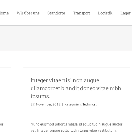
Home
Wir über uns
Standorte
Transport
Logistik
Lager
Integer vitae nisl non augue
ullamcorper blandit donec vitae nibh
ipsums.
27. November, 2012
|
Kategorien:
Technical
tor
Nunc euismod lobortis massa, id sollicitudin augue auctor
vel. Integer ornare sollicitudin turpis vitae vestibulum.