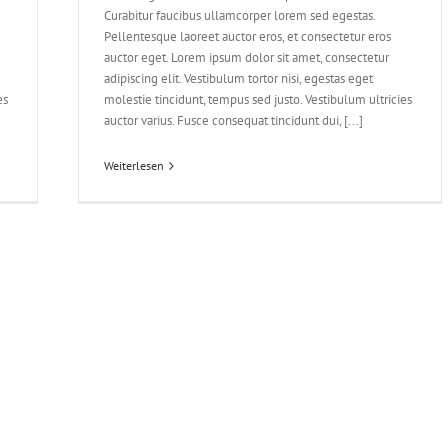
Curabitur faucibus ullamcorper lorem sed egestas.
Pellentesque laoreet auctor eros, et consectetur eros
auctor eget. Lorem ipsum dolor sit amet, consectetur
adipiscing elit. Vestibulum tortor nisi, egestas eget
es
molestie tincidunt, tempus sed justo. Vestibulum ultricies
auctor varius. Fusce consequat tincidunt dui, [...]
Weiterlesen