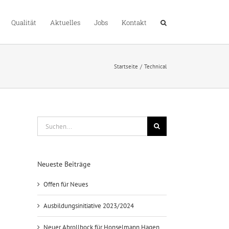
Qualität
Aktuelles
Jobs
Kontakt
Startseite
Technical
Suche
nach:
Neueste Beiträge
Offen für Neues
Ausbildungsinitiative 2023/2024
Neuer Abrollbock für Honselmann Hagen