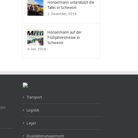
Honselmann unterstützt die
Tafel in Schwelm
2. Dezember, 2016
Honselmann auf der
Frühjahresmesse in
Schwelm
6. Juli, 2016
Transport
mbH
Logistik
Lager
Qualitätsmanagement