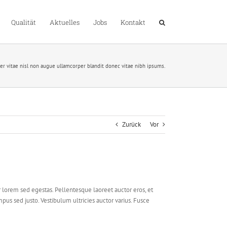
Qualität
Aktuelles
Jobs
Kontakt
er vitae nisl non augue ullamcorper blandit donec vitae nibh ipsums.
Zurück
Vor
r lorem sed egestas. Pellentesque laoreet auctor eros, et
mpus sed justo. Vestibulum ultricies auctor varius. Fusce