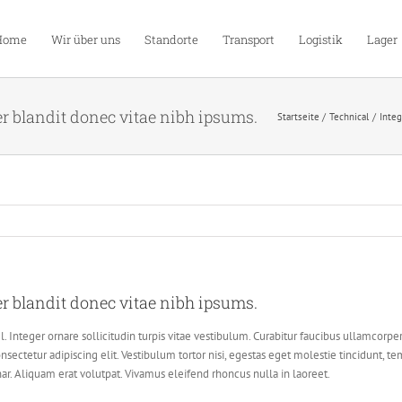
Home
Wir über uns
Standorte
Transport
Logistik
Lager
er blandit donec vitae nibh ipsums.
Startseite
Technical
Integ
er blandit donec vitae nibh ipsums.
. Integer ornare sollicitudin turpis vitae vestibulum. Curabitur faucibus ullamcorpe
sectetur adipiscing elit. Vestibulum tortor nisi, egestas eget molestie tincidunt, te
nar. Aliquam erat volutpat. Vivamus eleifend rhoncus nulla in laoreet.