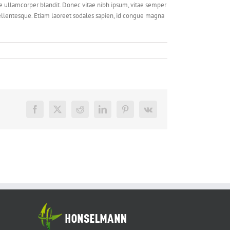
 ullamcorper blandit. Donec vitae nibh ipsum, vitae semper
o pellentesque. Etiam laoreet sodales sapien, id congue magna
Facebook
X
Reddit
LinkedIn
Pinterest
Vk