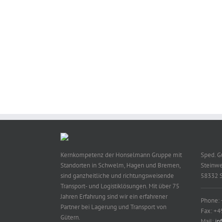
Kernkompetenz der Honselmann Gruppe mit
Sped. 
Standorten in Schwelm, Hagen und Bremen,
Steinwe
sind ganzheitliche und richtungsweisende
58332 
Transport- und Logistiklösungen. Mit über 75
Jahren Erfahrung sind wir ein erfahrener
Phone:
Partner bei Lagerung und Transport von
Fax: +4
Gütern.
Mail:
in