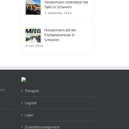
Honselmann unterstützt die
Tafel in Schwelm
2. Dezember, 2016
Honselmann auf der
Frühjahresmesse in
Schwelm
6. Juli, 2016
mbH
Transport
Logistik
Lager
Qualitätsmanagement