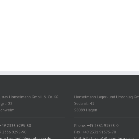
Gustav Honselmann GmbH & Co. KG
Honselmann Lager- und Umschlag G
gstr. 22
Sedanstr. 41
Schwelm
58089 Hagen
 +49 2336 9295-50
Phone: +49 2331 91575-0
9 2336 9295-90
Fax: +49 2331 91575-70
fo-schwelm(at)honselmann.de
Mail:
info-hagen(at)honselmann.de