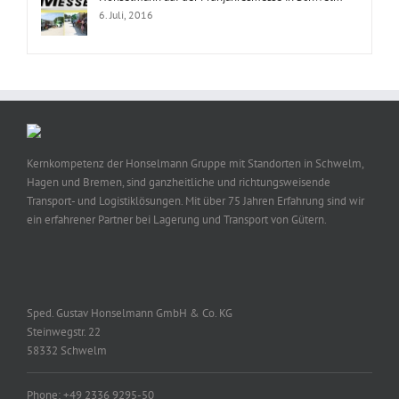
6. Juli, 2016
Kernkompetenz der Honselmann Gruppe mit Standorten in Schwelm,
Hagen und Bremen, sind ganzheitliche und richtungsweisende
Transport- und Logistiklösungen. Mit über 75 Jahren Erfahrung sind wir
ein erfahrener Partner bei Lagerung und Transport von Gütern.
Sped. Gustav Honselmann GmbH & Co. KG
Steinwegstr. 22
58332 Schwelm
Phone: +49 2336 9295-50