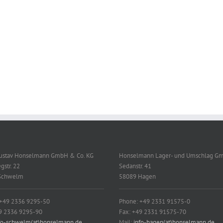
Gustav Honselmann GmbH & Co. KG
Honselmann Lager- und Umschlag G
gstr. 22
Sedanstr. 41
Schwelm
58089 Hagen
 +49 2336 9295-50
Phone: +49 2331 91575-0
9 2336 9295-90
Fax: +49 2331 91575-70
fo-schwelm(at)honselmann.de
Mail:
info-hagen(at)honselmann.de