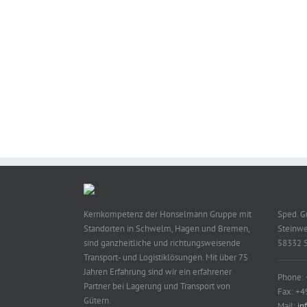
Kernkompetenz der Honselmann Gruppe mit
Sped. 
Standorten in Schwelm, Hagen und Bremen,
Steinwe
sind ganzheitliche und richtungsweisende
58332 
Transport- und Logistiklösungen. Mit über 75
Jahren Erfahrung sind wir ein erfahrener
Phone:
Partner bei Lagerung und Transport von
Fax: +4
Gütern.
Mail:
in