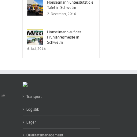
Honselmann unterstützt die
Tafel in Schwelm
2. Dezember, 2016
Honselmann auf der
Frühjahresmesse in
Schwelm
6. Juli, 2016
mbH
Transport
Logistik
Lager
Qualitätsmanagement