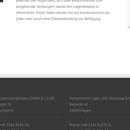
jederzeit die Möglichkeit, sich über einkommende bzw.
ausgehende Sendungen, sowie den Lagerbestand zu
informieren. Diese Daten stellen wir auf Kundenwunsch als
Datei oder durch eine Datenanbindung zur Verfügung.
Gustav Honselmann GmbH & Co. KG
Honselmann Lager- und Umschlag G
gstr. 22
Sedanstr. 41
Schwelm
58089 Hagen
 +49 2336 9295-50
Phone: +49 2331 91575-0