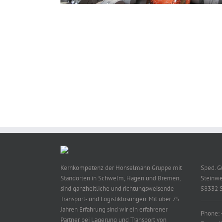
Kernkompetenz der Honselmann Gruppe mit
Sped. 
Standorten in Schwelm, Hagen und Bremen,
Steinwe
sind ganzheitliche und richtungsweisende
58332 
Transport- und Logistiklösungen. Mit über 75
Jahren Erfahrung sind wir ein erfahrener
Phone:
Partner bei Lagerung und Transport von