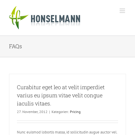
Zum
Inhalt
springen
FAQs
Curabitur eget leo at velit imperdiet
varius eu ipsum vitae velit congue
iaculis vitaes.
27. November, 2012
|
Kategorien:
Pricing
Nunc euismod lobortis massa, id sollicitudin augue auctor vel.