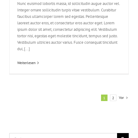
Nunc euismod lobortis massa, id sollicitudin augue auctor vel.
Integer ornare sollicitudin turpis vitae vestibulum. Curabitur
faucibus ullamcorper lorem sed egestas. Pellentesque
laoreet auctor eros, et consectetur eros auctor eget. Lorem
ipsum dolor sit amet, consectetur adipiscing elit. Vestibulum
tortor nisi, egestas eget molestie tincidunt, tempus sed justo.
Vestibulum ultricies auctor varius. Fusce consequat tincidunt
dui, [...]
Weiterlesen
Vor
1
2
Suche