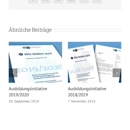
Facebook
X
Reddit
LinkedIn
Pinterest
Vk
Ähnliche Beiträge
Ausbildungsinitiative
Ausbildungsinitiative
H
2019/2020
2018/2019
T
30. September, 2019
7. November, 2018
2