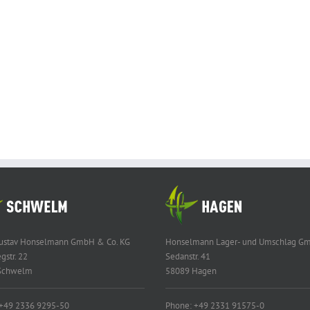
Gustav Honselmann GmbH & Co. KG
Honselmann Lager- und Umschlag G
gstr. 22
Sedanstr. 41
Schwelm
58089 Hagen
 +49 2336 9295-50
Phone: +49 2331 91575-0