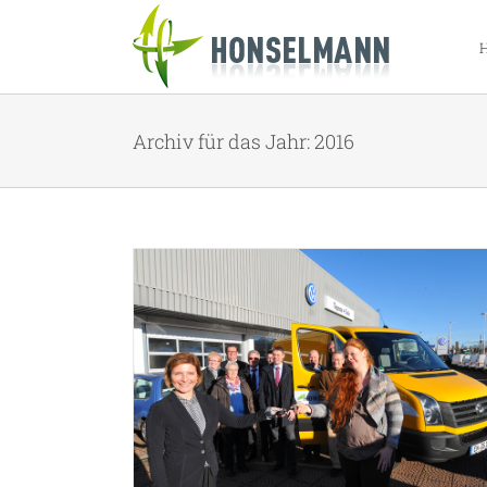
Zum
Inhalt
springen
Archiv für das Jahr:
2016
el in Schwelm
Hoher Besuch
News 2016
Presse