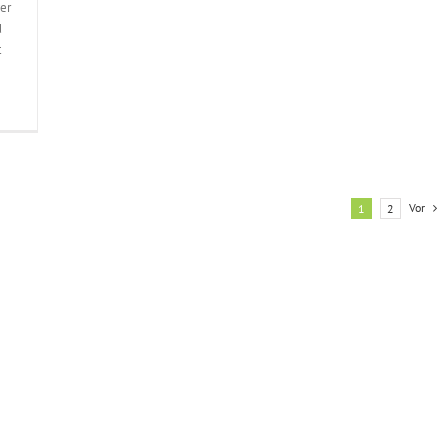
er
d
t
Vor
1
2