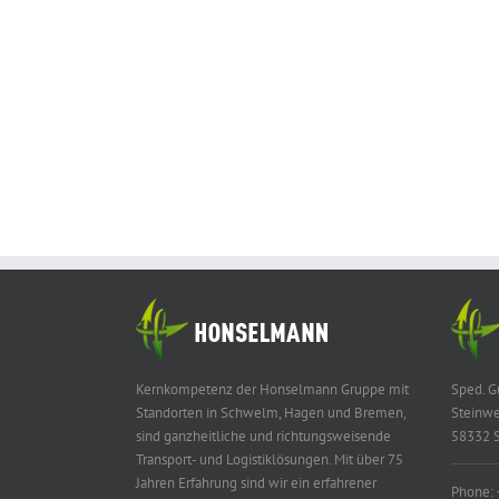
Kernkompetenz der Honselmann Gruppe mit
Sped. 
Standorten in Schwelm, Hagen und Bremen,
Steinwe
sind ganzheitliche und richtungsweisende
58332 
Transport- und Logistiklösungen. Mit über 75
Jahren Erfahrung sind wir ein erfahrener
Phone: