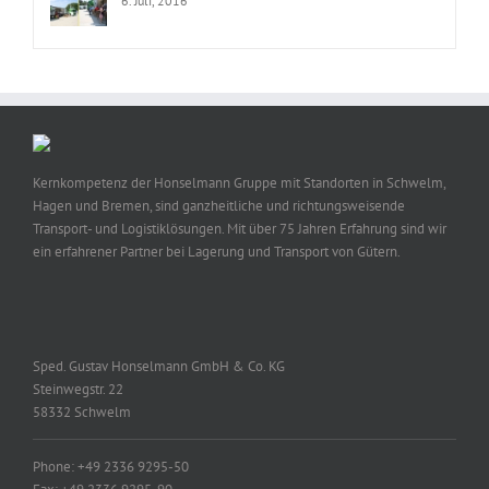
6. Juli, 2016
Kernkompetenz der Honselmann Gruppe mit Standorten in Schwelm,
Hagen und Bremen, sind ganzheitliche und richtungsweisende
Transport- und Logistiklösungen. Mit über 75 Jahren Erfahrung sind wir
ein erfahrener Partner bei Lagerung und Transport von Gütern.
Sped. Gustav Honselmann GmbH & Co. KG
Steinwegstr. 22
58332 Schwelm
Phone: +49 2336 9295-50