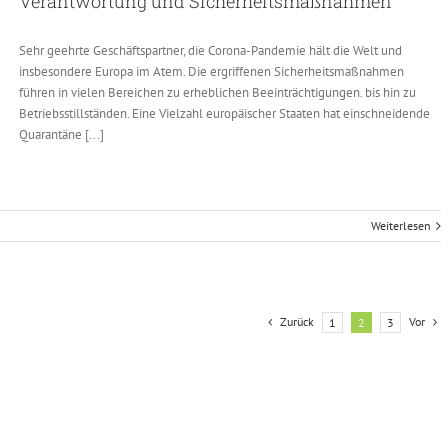
Verantwortung und Sicherheitsmaßnahmen
Sehr geehrte Geschäftspartner, die Corona-Pandemie hält die Welt und
insbesondere Europa im Atem. Die ergriffenen Sicherheitsmaßnahmen
führen in vielen Bereichen zu erheblichen Beeinträchtigungen. bis hin zu
Betriebsstillständen. Eine Vielzahl europäischer Staaten hat einschneidende
Quarantäne [...]
Weiterlesen
Zurück
Vor
1
2
3