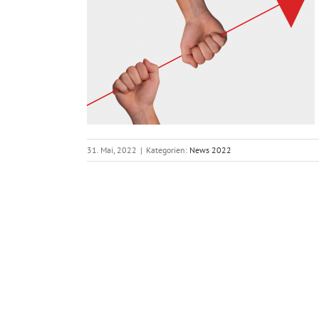
Zukunft…
31. Mai, 2022
|
Kategorien:
News 2022
sönlich