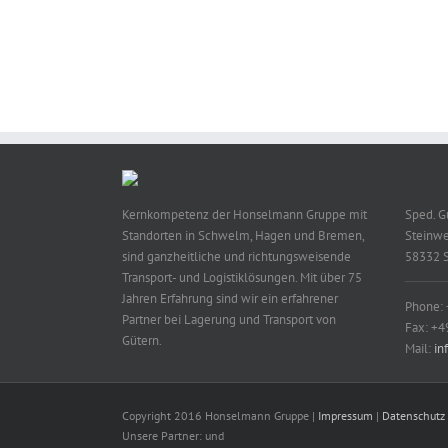
Kernkompetenz der Honselmann Gruppe mit
Sped. 
Standorten in Schwelm, Hagen und Bremen,
Steinwe
sind ganzheitliche und richtungsweisende
58332 
Transport- und Logistiklösungen. Mit über 75
Jahren Erfahrung sind wir ein erfahrener
Phone:
Partner bei Lagerung und Transport von
Fax: +4
Gütern.
Mail:
in
Copyright 2016 Honselmann Gruppe |
Impressum
|
Datenschutz
Unsere Partner:
und