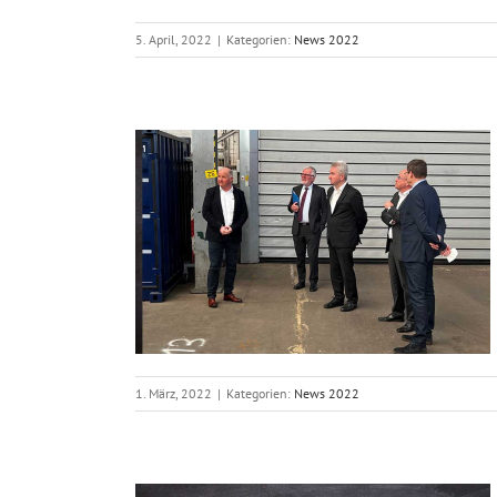
5. April, 2022
|
Kategorien:
News 2022
 nach der
trophe
1. März, 2022
|
Kategorien:
News 2022