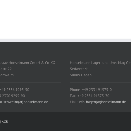
Gustav Honselmann GmbH & Co. KG
Honselmann Lager- und Umschlag G
gstr. 22
Sedanstr. 41
Schwelm
58089 Hagen
 +49 2336 9295-50
Phone: +49 2331 91575-0
9 2336 9295-90
Fax: +49 2331 91575-70
fo-schwelm(at)honselmann.de
Mail:
info-hagen(at)honselmann.de
|
AGB
|