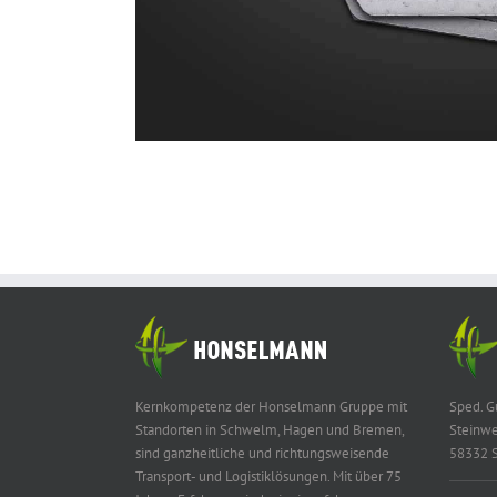
Kernkompetenz der Honselmann Gruppe mit
Sped. 
Standorten in Schwelm, Hagen und Bremen,
Steinwe
sind ganzheitliche und richtungsweisende
58332 
Transport- und Logistiklösungen. Mit über 75