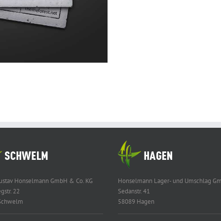
Gustav Honselmann GmbH & Co. KG
Honselmann Lager- und Umschlag G
gstr. 22
Sedanstr. 41
Schwelm
58089 Hagen