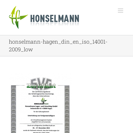
Zum
Inhalt
springen
honselmann-hagen_din_en_iso_14001-
2009_low