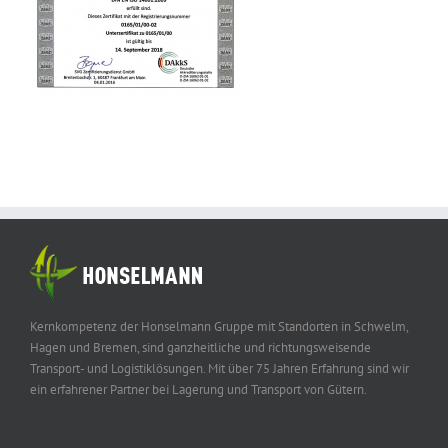
Kernkompetenz der Honselmann Gruppe mit Standorten in Schwelm,
Hagen und Bremen, sind ganzheitliche und richtungsweisende
Transport- und Logistiklösungen. Mit über 75 Jahren Erfahrung sind wir
ein erfahrener Partner bei Lagerung und Transport von Gütern.