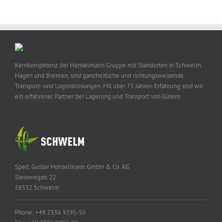
Kernkompetenz der Honselmann Gruppe mit Standorten in Schwelm,
Hagen und Bremen, sind ganzheitliche und richtungsweisende
Transport- und Logistiklösungen. Mit über 75 Jahren Erfahrung sind wir
ein erfahrener Partner bei Lagerung und Transport von Gütern.
Sped. Gustav Honselmann GmbH & Co. KG
Steinwegstr. 22
58332 Schwelm
Phone: +49 2336 9295-50