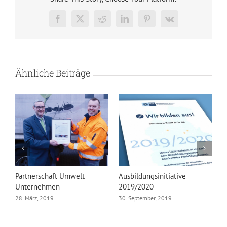
Facebook
X
Reddit
LinkedIn
Pinterest
Vk
Ähnliche Beiträge
Partnerschaft Umwelt
Ausbildungsinitiative
F
Unternehmen
2019/2020
S
28. März, 2019
30. September, 2019
8.