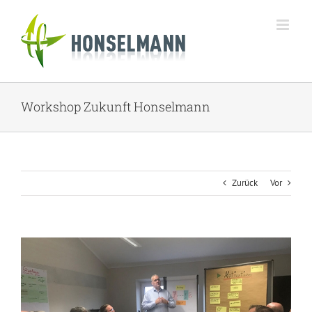
Zum
Inhalt
springen
Workshop Zukunft Honselmann
Zurück
Vor
Zeige
grösseres
Bild