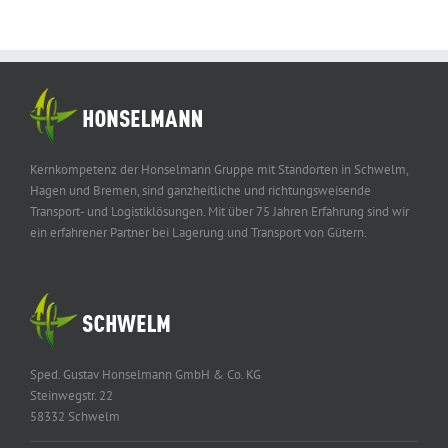
Kernkompetenz der Honselmann Gruppe mit Standorten in Schwelm,
Hagen und Bremen, sind ganzheitliche und richtungsweisende
Transport- und Logistiklösungen. Mit über 75 Jahren Erfahrung sind wir
ein erfahrener Partner bei Lagerung und Transport von Gütern.
Sped. Gustav Honselmann GmbH & Co. KG
Steinwegstr. 22
58332 Schwelm