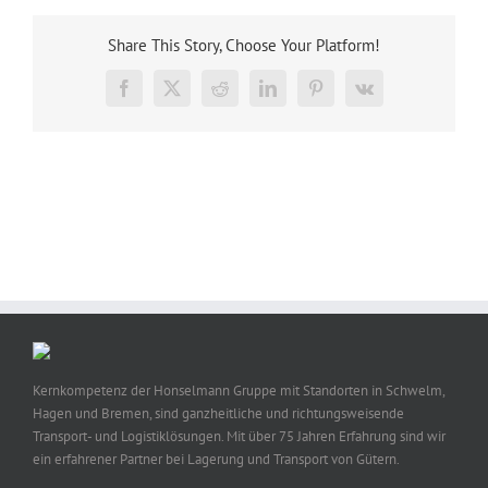
Share This Story, Choose Your Platform!
Facebook
X
Reddit
LinkedIn
Pinterest
Vk
Kernkompetenz der Honselmann Gruppe mit Standorten in Schwelm,
Hagen und Bremen, sind ganzheitliche und richtungsweisende
Transport- und Logistiklösungen. Mit über 75 Jahren Erfahrung sind wir
ein erfahrener Partner bei Lagerung und Transport von Gütern.