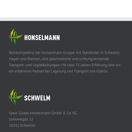
Kernkompetenz der Honselmann Gruppe mit Standorten in Schwelm,
Hagen und Bremen, sind ganzheitliche und richtungsweisende
Transport- und Logistiklösungen. Mit über 75 Jahren Erfahrung sind wir
ein erfahrener Partner bei Lagerung und Transport von Gütern.
Sped. Gustav Honselmann GmbH & Co. KG
Steinwegstr. 22
58332 Schwelm