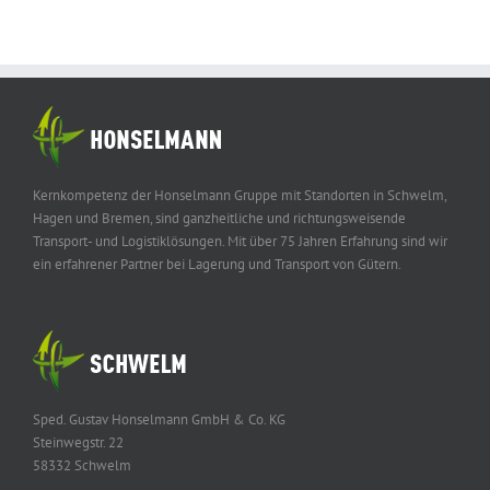
Kernkompetenz der Honselmann Gruppe mit Standorten in Schwelm,
Hagen und Bremen, sind ganzheitliche und richtungsweisende
Transport- und Logistiklösungen. Mit über 75 Jahren Erfahrung sind wir
ein erfahrener Partner bei Lagerung und Transport von Gütern.
Sped. Gustav Honselmann GmbH & Co. KG
Steinwegstr. 22
58332 Schwelm