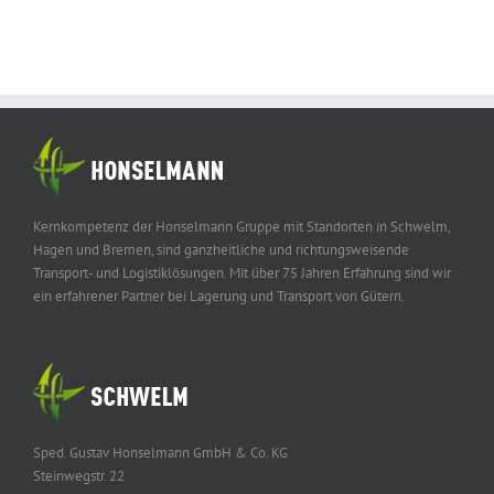
Kernkompetenz der Honselmann Gruppe mit Standorten in Schwelm,
Hagen und Bremen, sind ganzheitliche und richtungsweisende
Transport- und Logistiklösungen. Mit über 75 Jahren Erfahrung sind wir
ein erfahrener Partner bei Lagerung und Transport von Gütern.
Sped. Gustav Honselmann GmbH & Co. KG
Steinwegstr. 22