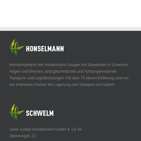
Kernkompetenz der Honselmann Gruppe mit Standorten in Schwelm,
Hagen und Bremen, sind ganzheitliche und richtungsweisende
Transport- und Logistiklösungen. Mit über 75 Jahren Erfahrung sind wir
ein erfahrener Partner bei Lagerung und Transport von Gütern.
Sped. Gustav Honselmann GmbH & Co. KG
Steinwegstr. 22