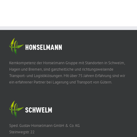
Kernkompetenz der Honselmann Gruppe mit Standorten in Schwelm,
Hagen und Bremen, sind ganzheitliche und richtungsweisende
Transport- und Logistiklösungen. Mit über 75 Jahren Erfahrung sind wir
ein erfahrener Partner bei Lagerung und Transport von Gütern.
Sped. Gustav Honselmann GmbH & Co. KG
Steinwegstr. 22