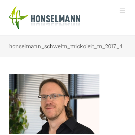
Zum
Inhalt
springen
honselmann_schwelm_mickoleit_m_2017_4