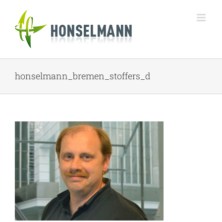
Zum
Inhalt
springen
honselmann_bremen_stoffers_d