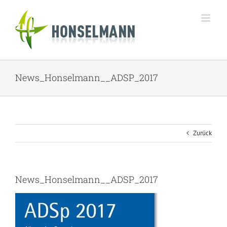
Zum
Inhalt
springen
News_Honselmann__ADSP_2017
Zurück
News_Honselmann__ADSP_2017