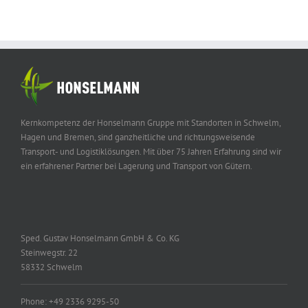
Kernkompetenz der Honselmann Gruppe mit Standorten in Schwelm,
Hagen und Bremen, sind ganzheitliche und richtungsweisende
Transport- und Logistiklösungen. Mit über 75 Jahren Erfahrung sind wir
ein erfahrener Partner bei Lagerung und Transport von Gütern.
Sped. Gustav Honselmann GmbH & Co. KG
Steinwegstr. 22
58332 Schwelm
Phone: +49 2336 9295-50