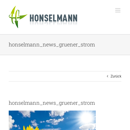
Zum
Inhalt
springen
honselmann_news_gruener_strom
Zurück
honselmann_news_gruener_strom